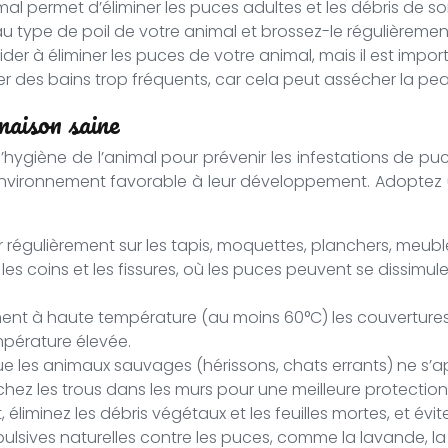
imal permet d’éliminer les puces adultes et les débris de
au type de poil de votre animal et brossez-le régulièremen
der à éliminer les puces de votre animal, mais il est imp
ner des bains trop fréquents, car cela peut assécher la pe
maison saine
’hygiène de l’animal pour prévenir les infestations de p
environnement favorable à leur développement. Adoptez 
ur régulièrement sur les tapis, moquettes, planchers, meu
, les coins et les fissures, où les puces peuvent se dissimu
ent à haute température (au moins 60°C) les couvertures, c
mpérature élevée.
ue les animaux sauvages (hérissons, chats errants) ne s’a
chez les trous dans les murs pour une meilleure protection
 éliminez les débris végétaux et les feuilles mortes, et é
pulsives naturelles contre les puces, comme la lavande, la