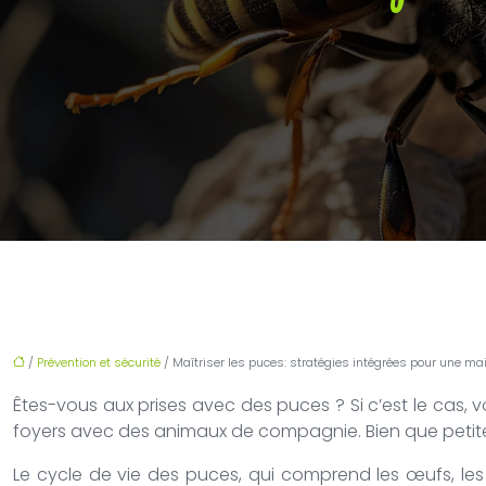
/
Prévention et sécurité
/ Maîtriser les puces: stratégies intégrées pour une m
Êtes-vous aux prises avec des puces ? Si c’est le cas, 
foyers avec des animaux de compagnie. Bien que petit
Le cycle de vie des puces, qui comprend les œufs, les l