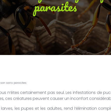
parasites
aison sans parasites
vous n’êtes certainement pas seul. Les infestations de p
es, ces créatures peuvent causer un inconfort considéra
arves, les pupes et les adultes, rend l’élimination complè