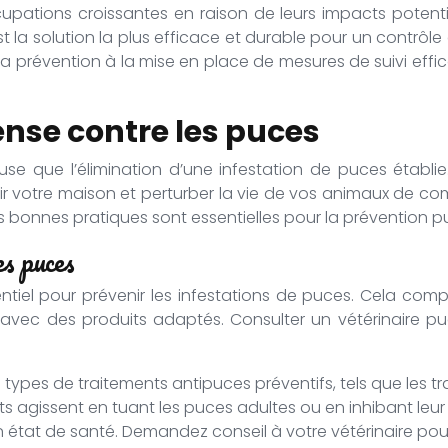
ccupations croissantes en raison de leurs impacts potenti
t la solution la plus efficace et durable pour un contrôl
 de la prévention à la mise en place de mesures de suivi 
ense contre les puces
use que l’élimination d’une infestation de puces établ
ir votre maison et perturber la vie de vos animaux de c
es bonnes pratiques sont essentielles pour la prévention 
es puces
iel pour prévenir les infestations de puces. Cela compren
ers avec des produits adaptés. Consulter un vétérinaire 
nts types de traitements antipuces préventifs, tels que les 
ts agissent en tuant les puces adultes ou en inhibant leur
n état de santé. Demandez conseil à votre vétérinaire po